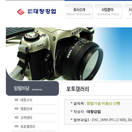
* 글제목 :
창립기념 비음산 산행
* 작성자 :
대창강업
* 첨부파일1 :
DSC_0099.JPG (2 MB)
, D