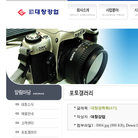
* 글제목 :
대창장학회(4기)
* 작성자 :
대창강업
* 첨부파일1 :
0904.jpg (990 KB)
, Down: